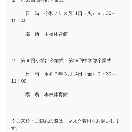
１ 第
53
回高等部卒業式
日 時 令和７年３月
11
日（火）９：
30
～
10
：
40
場 所 本校体育館
２ 第
60
回小学部卒業式・第
59
回中学部卒業式
日 時 令和７年３月
14
日（金）９：
30
～
11
：
00
場 所 本校体育館
※ご来校・ご臨式の際は、マスク着用をお願いしま
す。